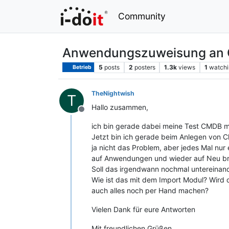
Community
Anwendungszuweisung an C
5
posts
2
posters
1.3k
views
1
watchi
Betrieb
TheNightwish
T
Hallo zusammen,
Offline
ich bin gerade dabei meine Test CMDB m
Jetzt bin ich gerade beim Anlegen von C
ja nicht das Problem, aber jedes Mal nur
auf Anwendungen und wieder auf Neu bra
Soll das irgendwann nochmal untereinande
Wie ist das mit dem Import Modul? Wird 
auch alles noch per Hand machen?
Vielen Dank für eure Antworten
Mit freundlichen Grüßen