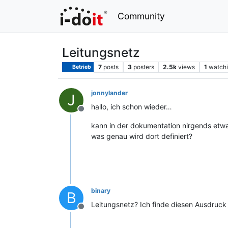
Community
Leitungsnetz
7
posts
3
posters
2.5k
views
1
watch
Betrieb
jonnylander
J
hallo, ich schon wieder…
Offline
kann in der dokumentation nirgends etwa
was genau wird dort definiert?
binary
B
Leitungsnetz? Ich finde diesen Ausdruck 
Offline