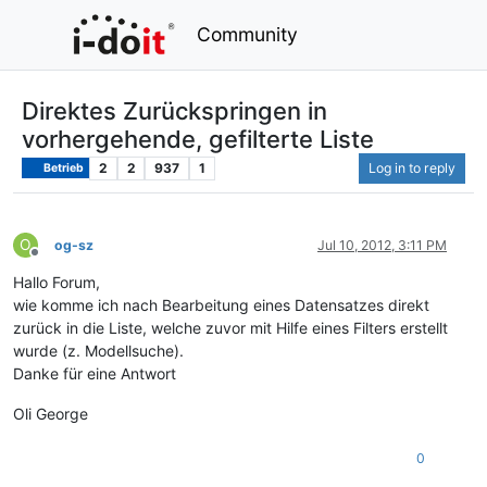
Community
Direktes Zurückspringen in
vorhergehende, gefilterte Liste
2
2
937
1
Log in to reply
Betrieb
O
og-sz
Jul 10, 2012, 3:11 PM
Offline
Hallo Forum,
wie komme ich nach Bearbeitung eines Datensatzes direkt
zurück in die Liste, welche zuvor mit Hilfe eines Filters erstellt
wurde (z. Modellsuche).
Danke für eine Antwort
Oli George
0