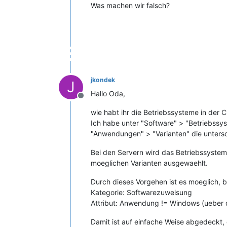
Was machen wir falsch?
AND
 jn4.isys_connection__isys_obj__i
AND
 jn4.isys_connection__isys_obj__i
AND
 jn4.isys_connection__isys_obj__i
AND
 jn4.isys_connection__isys_obj__i
AND
 jn4.isys_connection__isys_obj__i
AND
 jn4.isys_connection__isys_obj__i
AND
 jn4.isys_connection__isys_obj__i
AND
 jn4.isys_connection__isys_obj__i
AND
 jn4.isys_connection__isys_obj__i
jkondek
J
AND
 jn4.isys_connection__isys_obj__i
Hallo Oda,
AND
 obj_main.isys_obj__status 
=
2
Offline
AND
 (obj_main.isys_obj__isys_obj_typ
wie habt ihr die Betriebssysteme in der
Ich habe unter "Software" > "Betriebssys
"Anwendungen" > "Varianten" die untersc
Bei den Servern wird das Betriebssystem
moeglichen Varianten ausgewaehlt.
Durch dieses Vorgehen ist es moeglich,
Kategorie: Softwarezuweisung
Attribut: Anwendung != Windows (ueber 
Damit ist auf einfache Weise abgedeckt,