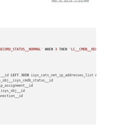
Apr 10, 2013, 11:35 AM
RECORD_STATUS__NORMAL'
WHEN
3
THEN
'LC__CMDB__RECORD_STATUS__ARC
j__id 
LEFT
JOIN
 isys_cats_net_ip_addresses_list 
AS
 ip 
ON
 ip.isys