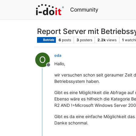
Community
Report Server mit Betriebs
6
posts
3
posters
2.2k
views
1
watch
Betrieb
oda
O
Hallo,
Offline
wir versuchen schon seit geraumer Zeit d
Betriebssystem haben.
Gibt es eine Möglichkeit die Abfrage auf
Ebenso wäre es hilfreich die Kategorie
R2 AND !=Microsoft Windows Server 200
Gibt es da eine einfache Möglichkeit das
Danke schonmal.