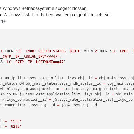
lle Windows Betriebssysteme ausgeschlossen.
Windows installiert haben, was er ja eigentlich nicht soll.
äge.
1
THEN
'LC__CMDB__RECORD_STATUS__BIRTH'
WHEN
2
THEN
'LC__CMDB__
__CATP__IP__ASSIGN_IPV4###47'
, 

AS
'LC__CATP__IP__HOSTNAME###47'
st 
ON
 ip_list.isys_catg_ip_list__isys_obj__id 
=
 obj_main.isys_ob
in_status 
ON
 obj_main_status.isys_cmdb_status__id 
=
ON
 jn1.isys_ip_assignment__id 
=
 
AS
 j5 
ON
 j5.isys_catg_application_list__isys_obj__id 
=
jn4.isys_connection__id 
=
ys_connection__isys_obj__id 
=
 job4.isys_obj__id 

d 
!=
'5536'
d 
!=
'9292'
d 
!=
'5535'