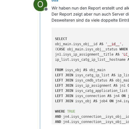
oda
O
Wir haben nun den Report erstellt und a
Offline
Der Report zeigt aber nun auch Server die 
Desweiteren sind da viele doppelte Eintr
SELECT
obj_main.isys_obj__id 
AS
'__id__'
, 

(
CASE
 obj_main.isys_obj__status 
WHEN
jn1.isys_ip_assignment__title 
AS
'LC
ip_list.isys_catg_ip_list__hostname 
FROM
 isys_obj 
AS
LEFT
JOIN
 isys_catg_ip_list 
AS
 ip_li
LEFT
JOIN
 isys_cmdb_status 
AS
 obj_ma
LEFT
JOIN
 isys_ip_assignment 
AS
 jn1 
LEFT
JOIN
 isys_catg_application_list
LEFT
JOIN
 isys_connection 
AS
 jn4 
ON
 
LEFT
JOIN
 isys_obj 
AS
 job4 
ON
 jn4.is
WHERE
TRUE
AND
 jn4.isys_connection__isys_obj__i
AND
 jn4.isys_connection__isys_obj__i
AND
 jn4.isys_connection__isys_obj__i