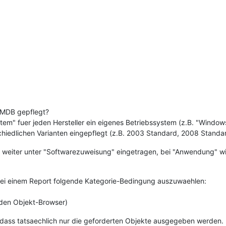
d 
!=
'5565'
d 
!=
'5534'
d 
!=
'5537'
d 
!=
'5541'
d 
!=
'5539'
d 
!=
'8016'
d 
!=
'5538'
d 
!=
'7843'
d 
!=
'5540'
d 
!=
'7947'
e__id 
=
59
OR
 obj_main.isys_obj__isys_obj_type__id 
=
5
);

 CMDB gepflegt?
tem" fuer jeden Hersteller ein eigenes Betriebssystem (z.B. "Window
hiedlichen Varianten eingepflegt (z.B. 2003 Standard, 2008 Standa
 weiter unter "Softwarezuweisung" eingetragen, bei "Anwendung" wi
 bei einem Report folgende Kategorie-Bedingung auszuwaehlen:
den Objekt-Browser)
 dass tatsaechlich nur die geforderten Objekte ausgegeben werden.