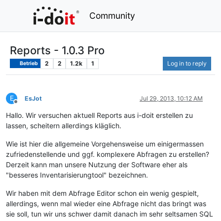
Community
Reports - 1.0.3 Pro
2
2
1.2k
1
Log in to reply
Betrieb
E
EsJot
Jul 29, 2013, 10:12 AM
Offline
Hallo. Wir versuchen aktuell Reports aus i-doit erstellen zu
lassen, scheitern allerdings kläglich.
Wie ist hier die allgemeine Vorgehensweise um einigermassen
zufriedenstellende und ggf. komplexere Abfragen zu erstellen?
Derzeit kann man unsere Nutzung der Software eher als
"besseres Inventarisierungtool" bezeichnen.
Wir haben mit dem Abfrage Editor schon ein wenig gespielt,
allerdings, wenn mal wieder eine Abfrage nicht das bringt was
sie soll, tun wir uns schwer damit danach im sehr seltsamen SQL