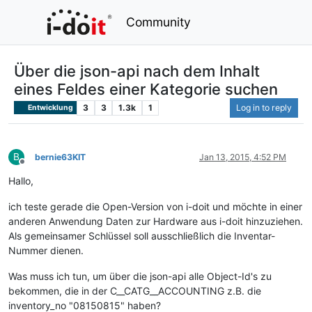
Community
Über die json-api nach dem Inhalt
eines Feldes einer Kategorie suchen
3
3
1.3k
1
Log in to reply
Entwicklung
B
bernie63KIT
Jan 13, 2015, 4:52 PM
Offline
Hallo,
ich teste gerade die Open-Version von i-doit und möchte in einer
anderen Anwendung Daten zur Hardware aus i-doit hinzuziehen.
Als gemeinsamer Schlüssel soll ausschließlich die Inventar-
Nummer dienen.
Was muss ich tun, um über die json-api alle Object-Id's zu
bekommen, die in der C__CATG__ACCOUNTING z.B. die
inventory_no "08150815" haben?