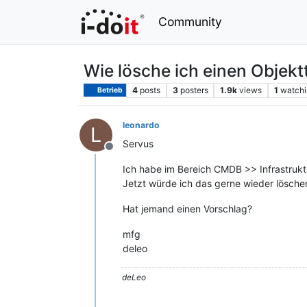
Community
Wie lösche ich einen Objekt
4
posts
3
posters
1.9k
views
1
watchi
Betrieb
leonardo
L
Servus
Offline
Ich habe im Bereich CMDB >> Infrastruktur
Jetzt würde ich das gerne wieder löschen
Hat jemand einen Vorschlag?
mfg
deleo
deLeo