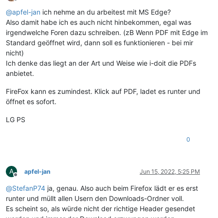
Offline
@
apfel-jan
ich nehme an du arbeitest mit MS Edge?
Also damit habe ich es auch nicht hinbekommen, egal was
irgendwelche Foren dazu schreiben. (zB Wenn PDF mit Edge im
Standard geöffnet wird, dann soll es funktionieren - bei mir
nicht)
Ich denke das liegt an der Art und Weise wie i-doit die PDFs
anbietet.
FireFox kann es zumindest. Klick auf PDF, ladet es runter und
öffnet es sofort.
LG PS
0
A
apfel-jan
Jun 15, 2022, 5:25 PM
Offline
@
StefanP74
ja, genau. Also auch beim Firefox lädt er es erst
runter und müllt allen Usern den Downloads-Ordner voll.
Es scheint so, als würde nicht der richtige Header gesendet