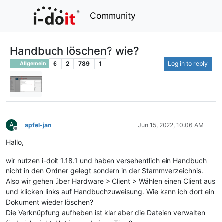
Community
Handbuch löschen? wie?
6
2
789
1
Log in to reply
Allgemein
A
apfel-jan
Jun 15, 2022, 10:06 AM
Offline
Hallo,
wir nutzen i-doit 1.18.1 und haben versehentlich ein Handbuch
nicht in den Ordner gelegt sondern in der Stammverzeichnis.
Also wir gehen über Hardware > Client > Wählen einen Client aus
und klicken links auf Handbuchzuweisung. Wie kann ich dort ein
Dokument wieder löschen?
Die Verknüpfung aufheben ist klar aber die Dateien verwalten