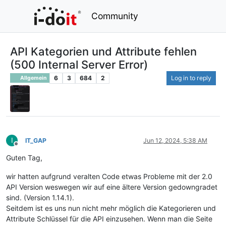
Community
API Kategorien und Attribute fehlen
(500 Internal Server Error)
6
3
684
2
Log in to reply
Allgemein
I
IT_GAP
Jun 12, 2024, 5:38 AM
Offline
Guten Tag,
wir hatten aufgrund veralten Code etwas Probleme mit der 2.0
API Version weswegen wir auf eine ältere Version gedowngradet
sind. (Version 1.14.1).
Seitdem ist es uns nun nicht mehr möglich die Kategorieren und
Attribute Schlüssel für die API einzusehen. Wenn man die Seite