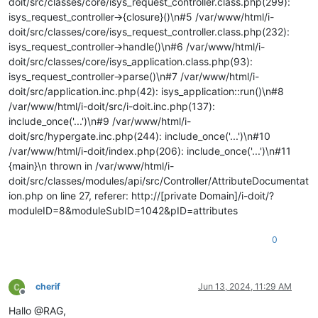
doit/src/classes/core/isys_request_controller.class.php(299):
isys_request_controller->{closure}()\n#5 /var/www/html/i-
doit/src/classes/core/isys_request_controller.class.php(232):
isys_request_controller->handle()\n#6 /var/www/html/i-
doit/src/classes/core/isys_application.class.php(93):
isys_request_controller->parse()\n#7 /var/www/html/i-
doit/src/application.inc.php(42): isys_application::run()\n#8
/var/www/html/i-doit/src/i-doit.inc.php(137):
include_once('...')\n#9 /var/www/html/i-
doit/src/hypergate.inc.php(244): include_once('...')\n#10
/var/www/html/i-doit/index.php(206): include_once('...')\n#11
{main}\n thrown in /var/www/html/i-
doit/src/classes/modules/api/src/Controller/AttributeDocumentat
ion.php on line 27, referer: http://[private Domain]/i-doit/?
moduleID=8&moduleSubID=1042&pID=attributes
0
cherif
Jun 13, 2024, 11:29 AM
Offline
Hallo @RAG,