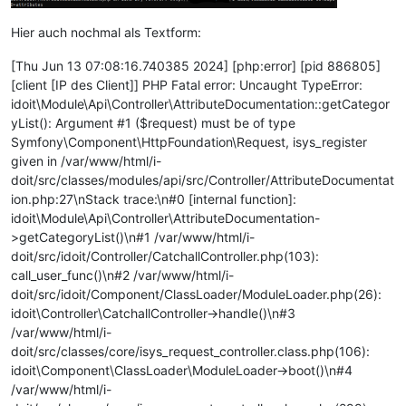
Hier auch nochmal als Textform:
[Thu Jun 13 07:08:16.740385 2024] [php:error] [pid 886805]
[client [IP des Client]] PHP Fatal error: Uncaught TypeError:
idoit\Module\Api\Controller\AttributeDocumentation::getCategor
yList(): Argument #1 ($request) must be of type
Symfony\Component\HttpFoundation\Request, isys_register
given in /var/www/html/i-
doit/src/classes/modules/api/src/Controller/AttributeDocumentat
ion.php:27\nStack trace:\n#0 [internal function]:
idoit\Module\Api\Controller\AttributeDocumentation-
>getCategoryList()\n#1 /var/www/html/i-
doit/src/idoit/Controller/CatchallController.php(103):
call_user_func()\n#2 /var/www/html/i-
doit/src/idoit/Component/ClassLoader/ModuleLoader.php(26):
idoit\Controller\CatchallController->handle()\n#3
/var/www/html/i-
doit/src/classes/core/isys_request_controller.class.php(106):
idoit\Component\ClassLoader\ModuleLoader->boot()\n#4
/var/www/html/i-