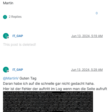
Martin
0
2 Replies
I
I
IT_GAP
Jun 13, 2024, 5:19 AM
Offline
This post is deleted!
I
IT_GAP
Jun 13, 2024, 5:29 AM
Offline
@
MartinV
Guten Tag
Daran habe ich auf die schnelle gar nicht gedacht haha.
Hier ist der Fehler der auftritt im Log wenn man die Seite aufruft