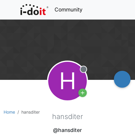
Community
H
Offline
Home
hansditer
hansditer
@hansditer