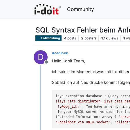
Community
SQL Syntax Fehler beim Anl
4
posts
2
posters
1.1k
views
1
wa
Entwicklung
deadlock
D
Hallo i-doit Team,
Offline
ich spiele im Moment etwas mit i-doit her
Sobald ich auf Neu drücke kommt folge
isys_exception_database : Query erro
(isys_cats_distributor__isys_cats_net
 (,@obj_id);'
: You have an error 
in
 
to
 your MySQL server version 
for
 th
(Extended Information: 
array
 ( 
'serv
'Localhost via UNIX socket'
, 
'client