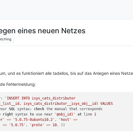
egen eines neuen Netzes
tching
um, und es funktioniert alle tadellos, bis auf das Anlegen eines Netze
nde Fehlermeldung:
r: 
'INSERT INTO isys_cats_distributor 

_list__id, isys_cats_distributor__isys_obj__id) VALUES

your 
SQL
 syntax; 
check
 the manual that corresponds

e 
right
 syntax 
to
 use near 
'@obj_id)'
at
 line 
1
er'
=
>
'5.0.75-0ubuntu10.2'
, 
'host'
=
>
'
=
>
'5.0.75'
, 
'proto'
=
>
10