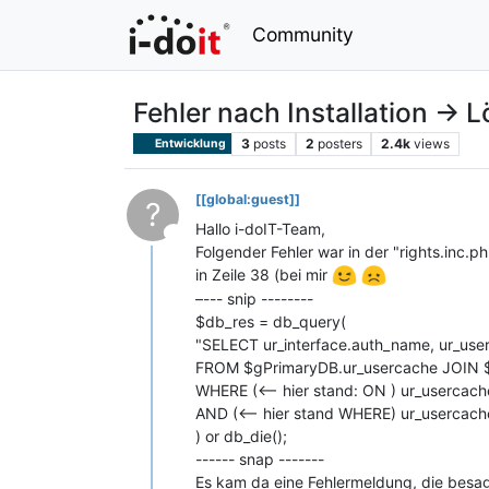
Community
Fehler nach Installation -> 
3
posts
2
posters
2.4k
views
Entwicklung
[[global:guest]]
?
Hallo i-doIT-Team,
This user is from outside of this forum
Folgender Fehler war in der "rights.inc.ph
in Zeile 38 (bei mir
–--- snip --------
$db_res = db_query(
"SELECT ur_interface.auth_name, ur_use
FROM $gPrimaryDB.ur_usercache JOIN $
WHERE (<-- hier stand: ON ) ur_usercache.
AND (<-- hier stand WHERE) ur_usercach
) or db_die();
------ snap -------
Es kam da eine Fehlermeldung, die besa