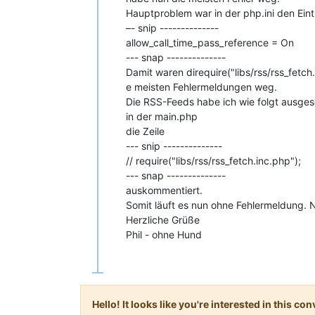
Hauptproblem war in der php.ini den Eint
–- snip --------------
allow_call_time_pass_reference = On
--- snap --------------
Damit waren direquire("libs/rss/rss_fetch.
e meisten Fehlermeldungen weg.
Die RSS-Feeds habe ich wie folgt ausges
in der main.php
die Zeile
--- snip --------------
// require("libs/rss/rss_fetch.inc.php");
--- snap --------------
auskommentiert.
Somit läuft es nun ohne Fehlermeldung. N
Herzliche Grüße
Phil - ohne Hund
Hello! It looks like you're interested in this c