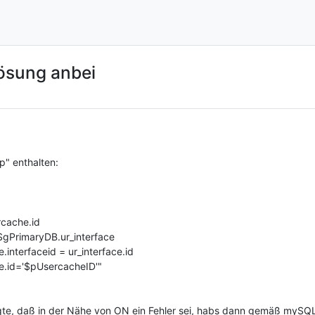
Lösung anbei
p" enthalten:
rcache.id
gPrimaryDB.ur_interface
interfaceid = ur_interface.id
e.id='$pUsercacheID'"
gte, daß in der Nähe von ON ein Fehler sei, habs dann gemäß mySQ