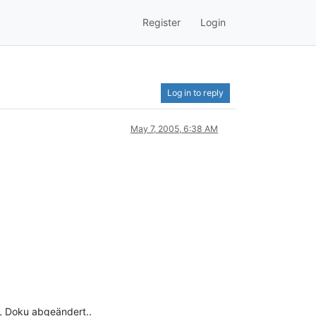
Register
Login
Log in to reply
May 7, 2005, 6:38 AM
L Doku abgeändert..