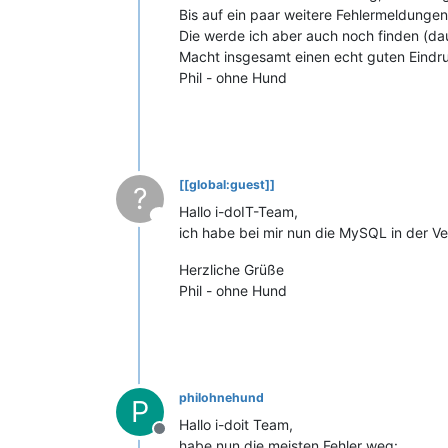
Bis auf ein paar weitere Fehlermeldungen 
Die werde ich aber auch noch finden (da
Macht insgesamt einen echt guten Eindr
Phil - ohne Hund
[[global:guest]]
?
Hallo i-doIT-Team,
This user is from outside of this forum
ich habe bei mir nun die MySQL in der Ver
Herzliche Grüße
Phil - ohne Hund
philohnehund
P
Hallo i-doit Team,
Offline
habe nun die meisten Fehler weg: