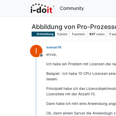
Community
Abbildung von Pro-Prozess
1
posts
1
posters
937
views
1
wa
Entwicklung
iceman76
I
ervus,
Offline
Ich habe ein Problem mit Lizenzen die n
Beispiel : Ich habe 10 CPU-Lizenzen eine
lassen.
Prinzipiell habe ich das Lizenzobjektmod
Lizenzliste mit der Anzahl 10.
Dann habe ich mirt eine Anwendung ange
Ok, dann einem Server die Anwendugn zu