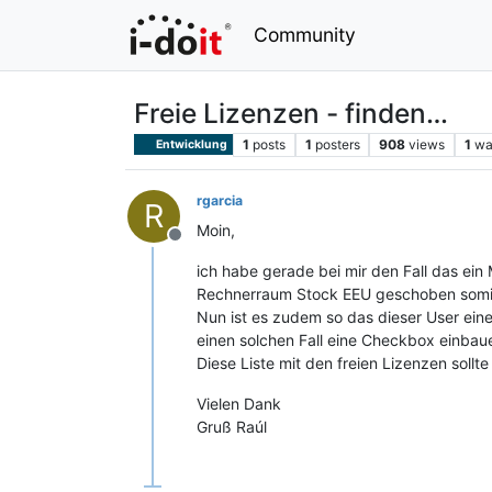
Community
Freie Lizenzen - finden…
1
posts
1
posters
908
views
1
wa
Entwicklung
rgarcia
R
Moin,
Offline
ich habe gerade bei mir den Fall das ei
Rechnerraum Stock EEU geschoben somit 
Nun ist es zudem so das dieser User eine
einen solchen Fall eine Checkbox einbaue
Diese Liste mit den freien Lizenzen sollte
Vielen Dank
Gruß Raúl