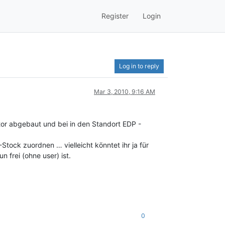
Register
Login
Log in to reply
Mar 3, 2010, 9:16 AM
tor abgebaut und bei in den Standort EDP -
tock zuordnen … vielleicht könntet ihr ja für
 frei (ohne user) ist.
0