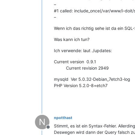
–
#1 called: include_once(/var/www/i-doit/
–
Wenn ich das richtig sehe ist da ein SQL-
Was kann ich tun?
Ich verwende: laut ./updates:
Current version 0.9.1
Current revision 2949
mysqld Ver 5.0.32-Debian_7etch3-log
PHP Version 5.2.0-8+etch7
npotthast
N
Stimmt, es ist ein Syntax-Fehler. Allerd
Offline
Deswegen wird dann der Query falsch 