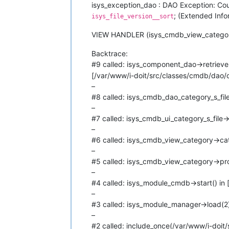
isys_exception_dao : DAO Exception: Co
; (Extended Info
isys_file_version__sort
VIEW HANDLER (isys_cmdb_view_categor
Backtrace:
#9 called: isys_component_dao->retrie
[/var/www/i-doit/src/classes/cmdb/dao/c
–
#8 called: isys_cmdb_dao_category_s_file
–
#7 called: isys_cmdb_ui_category_s_file
–
#6 called: isys_cmdb_view_category->ca
–
#5 called: isys_cmdb_view_category->pr
–
#4 called: isys_module_cmdb->start() in
–
#3 called: isys_module_manager->load(2) 
–
#2 called: include_once(/var/www/i-doit/s