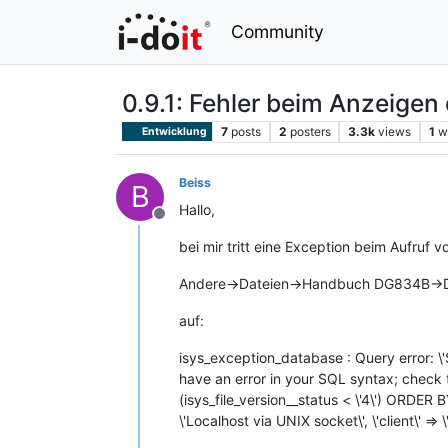
Community
0.9.1: Fehler beim Anzeigen
7
posts
2
posters
3.3k
views
1
w
Entwicklung
Beiss
B
Hallo,
Offline
bei mir tritt eine Exception beim Aufruf v
Andere->Dateien->Handbuch DG834B->D
auf:
isys_exception_database : Query error:
have an error in your SQL syntax; check 
(isys_file_version__status < \'4\') ORDER 
\'Localhost via UNIX socket\', \'client\' => \'