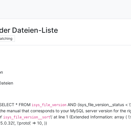
 der Dateien-Liste
atching
on
ateien
 \'SELECT * FROM
AND (isys_file_version__status < 
isys_file_version
the manual that corresponds to your MySQL server version for the ri
BY
\' at line 1 (Extended Information: array ( \'
isys_file_version__sort
5.0.32\', \'proto\' => 10, ))