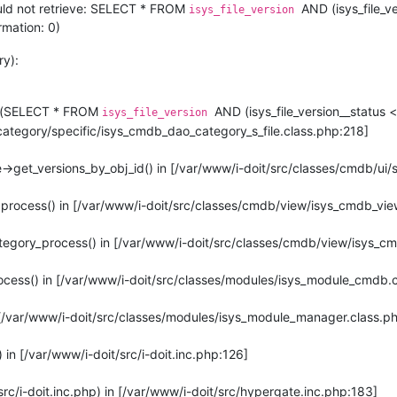
uld not retrieve: SELECT * FROM
AND (isys_file_ve
isys_file_version
rmation: 0)
y):
ve(SELECT * FROM
AND (isys_file_version__status 
isys_file_version
ategory/specific/isys_cmdb_dao_category_s_file.class.php:218]
->get_versions_by_obj_id() in [/var/www/i-doit/src/classes/cmdb/ui/
->process() in [/var/www/i-doit/src/classes/cmdb/view/isys_cmdb_vi
tegory_process() in [/var/www/i-doit/src/classes/cmdb/view/isys_c
ocess() in [/var/www/i-doit/src/classes/modules/isys_module_cmdb.
 [/var/www/i-doit/src/classes/modules/isys_module_manager.class.p
in [/var/www/i-doit/src/i-doit.inc.php:126]
rc/i-doit.inc.php) in [/var/www/i-doit/src/hypergate.inc.php:183]