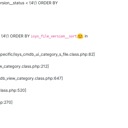
rsion__status < \'4\') ORDER BY
< \'4\') ORDER BY
in
isys_file_version__sort
specific/isys_cmdb_ui_category_s_file.class.php:82]
ew_category.class.php:212]
mdb_view_category.class.php:647]
class.php:520]
hp:270]