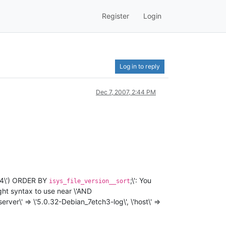
Register
Login
Log in to reply
Dec 7, 2007, 2:44 PM
\'4\') ORDER BY
;\': You
isys_file_version__sort
ght syntax to use near \'AND
server\' => \'5.0.32-Debian_7etch3-log\', \'host\' =>