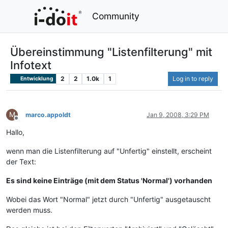
Community
Übereinstimmung "Listenfilterung" mit
Infotext
2
2
1.0k
1
Log in to reply
Entwicklung
M
marco.appoldt
Jan 9, 2008, 3:29 PM
Offline
Hallo,
wenn man die Listenfilterung auf "Unfertig" einstellt, erscheint
der Text:
Es sind keine Einträge (mit dem Status 'Normal') vorhanden
Wobei das Wort "Normal" jetzt durch "Unfertig" ausgetauscht
werden muss.