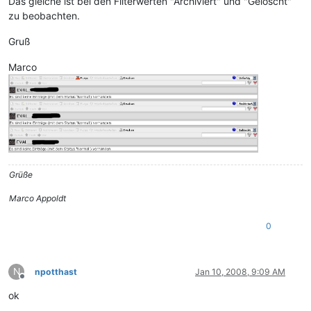
Das gleiche ist bei den Filterwerten "Archiviert" und "Gelöscht"
zu beobachten.
Gruß
Marco
Grüße
Marco Appoldt
0
N
npotthast
Jan 10, 2008, 9:09 AM
Offline
ok