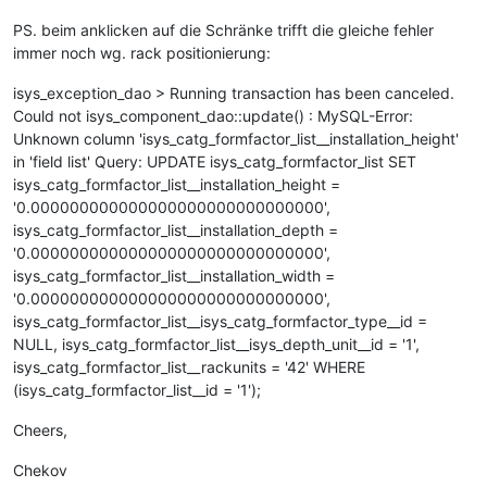
PS. beim anklicken auf die Schränke trifft die gleiche fehler
immer noch wg. rack positionierung:
isys_exception_dao > Running transaction has been canceled.
Could not isys_component_dao::update() : MySQL-Error:
Unknown column 'isys_catg_formfactor_list__installation_height'
in 'field list' Query: UPDATE isys_catg_formfactor_list SET
isys_catg_formfactor_list__installation_height =
'0.000000000000000000000000000000',
isys_catg_formfactor_list__installation_depth =
'0.000000000000000000000000000000',
isys_catg_formfactor_list__installation_width =
'0.000000000000000000000000000000',
isys_catg_formfactor_list__isys_catg_formfactor_type__id =
NULL, isys_catg_formfactor_list__isys_depth_unit__id = '1',
isys_catg_formfactor_list__rackunits = '42' WHERE
(isys_catg_formfactor_list__id = '1');
Cheers,
Chekov