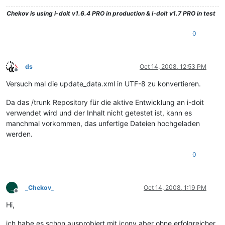
Chekov
is using i-doit v1.6.4 PRO in production & i-doit v1.7 PRO in test
0
ds
Oct 14, 2008, 12:53 PM
Offline
Versuch mal die update_data.xml in UTF-8 zu konvertieren.
Da das /trunk Repository für die aktive Entwicklung an i-doit
verwendet wird und der Inhalt nicht getestet ist, kann es
manchmal vorkommen, das unfertige Dateien hochgeladen
werden.
0
_
_Chekov_
Oct 14, 2008, 1:19 PM
Offline
Hi,
ich habe es schon ausprobiert mit iconv aber ohne erfolgreicher