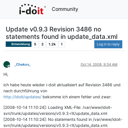
Community
Update v0.9.3 Revision 3486 no
statements found in update_data.xml
5
2
1.2k
1
Log in to reply
Entwicklung
_
_Chekov_
Oct 14, 2008, 9:34 AM
Offline
Hi,
ich habe heute wieder i-doit aktualisiert auf Revision 3486 und
nach durchführung von
http://idoit/updates/
bekomme ich einem fehler und zwar:
[2008-10-14 11:10:24]: Loading XML-File: /var/www/idoit-
svn/trunk/updates/versions/v0.9.3-rX/update_data.xml
[2008-10-14 11:10:24]: No statements found in /var/www/idoit-
svn/trunk/updates/versions/v0.9.3-rX/update_data.xml.