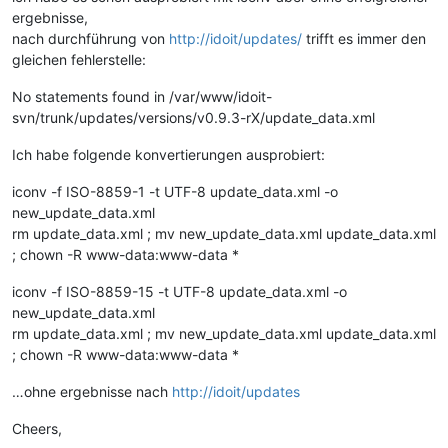
ergebnisse,
nach durchführung von
http://idoit/updates/
trifft es immer den
gleichen fehlerstelle:
No statements found in /var/www/idoit-
svn/trunk/updates/versions/v0.9.3-rX/update_data.xml
Ich habe folgende konvertierungen ausprobiert:
iconv -f ISO-8859-1 -t UTF-8 update_data.xml -o
new_update_data.xml
rm update_data.xml ; mv new_update_data.xml update_data.xml
; chown -R www-data:www-data *
iconv -f ISO-8859-15 -t UTF-8 update_data.xml -o
new_update_data.xml
rm update_data.xml ; mv new_update_data.xml update_data.xml
; chown -R www-data:www-data *
…ohne ergebnisse nach
http://idoit/updates
Cheers,