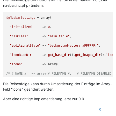
navbar.inc.php) ändern:
$gNavbarSettings
 = 
array
(

"initialized"
     => 
0
,

"cssClass"
        => 
"main_table"
,

"additionalStyle"
 => 
"background-color: #FFFFFF;"
,

"iconBaseDir"
     => 
get_base_dir
().
get_images_dir
().
"icon
"icons"
           => 
array
(

/* # NAME #   => array(# FILENAME #,   # FILENAME DISABLED #
"new"
      => 
array
(
"new.gif"
,      
"new_d.gif"
,         
Die Reihenfolge kann durch Umsortierung der Einträge im Array-
Feld "icons" geändert werden.
"show"
     => 
array
(
"show.gif"
,     
"show_d.gif"
,        
Aber eine richtige Implementierung: erst zur 0.9
"edit"
     => 
array
(
"edit.gif"
,     
"edit_d.gif"
,        
0
"save"
     => 
array
(
"save.gif"
,     
"save_d.gif"
,        