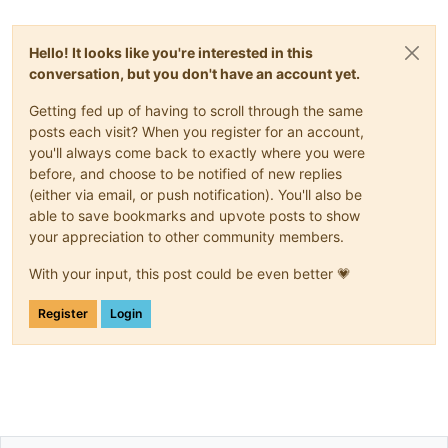
"cancel"
   => 
array
(
"cancel.gif"
,   
"cancel_d.gif"
,      
Hello! It looks like you're interested in this
"delete"
   => 
array
(
"delete.gif"
,   
"delete_d.gif"
,      
conversation, but you don't have an account yet.
"empty"
    => 
array
(
"empty.gif"
,    
"empty.gif"
,         
Getting fed up of having to scroll through the same
"refresh"
  => 
array
(
"refresh.gif"
,  
"refresh_d.gif"
,     
posts each visit? When you register for an account,
you'll always come back to exactly where you were
"stack"
    => 
array
(
"undo.gif"
,     
"undo_d.gif"
,        
before, and choose to be notified of new replies
(either via email, or push notification). You'll also be
"previous"
 => 
array
(
"previous.gif"
, 
"previous_d.gif"
,    
able to save bookmarks and upvote posts to show
"next"
     => 
array
(
"next.gif"
,     
"next_d.gif"
,        
your appreciation to other community members.
  )

With your input, this post could be even better 💗
Register
Login