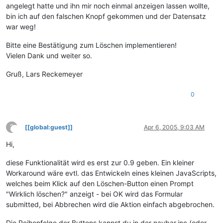
angelegt hatte und ihn mir noch einmal anzeigen lassen wollte,
bin ich auf den falschen Knopf gekommen und der Datensatz
war weg!
Bitte eine Bestätigung zum Löschen implementieren!
Vielen Dank und weiter so.
Gruß, Lars Reckemeyer
0
?
[[global:guest]]
Apr 6, 2005, 9:03 AM
This user is from outside of this forum
Hi,
diese Funktionalität wird es erst zur 0.9 geben. Ein kleiner
Workaround wäre evtl. das Entwickeln eines kleinen JavaScripts,
welches beim Klick auf den Löschen-Button einen Prompt
"Wirklich löschen?" anzeigt - bei OK wird das Formular
submitted, bei Abbrechen wird die Aktion einfach abgebrochen.
Die Reihenfolge der Buttons kannst du in der navbar.inc (oder