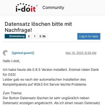
Community
Datensatz löschen bitte mit
Nachfrage!
2
1
2.3k
Log in to reply
Entwicklung
?
[[global:guest]]
Mar 16, 2005, 8:39 AM
This user is from outside of this forum
Hallo i-doit,
Ich habe heute die 0.8.5 Version installiert. Erstmal vielen Dank
für OSS!
Leider gab es nach der automatischen Installation des
Komplettpakets auf W2k3 Ent Server leichte Probleme.
Zum Thema:
Der Button Datensatz löschen ist sehr unglücklich neben
Datensatz anzeigen angebracht. Als ich einen neuen Datensatz