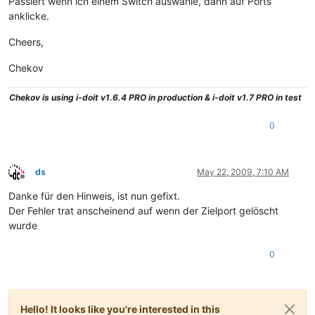
Passiert wenn ich einem Switch auswähle, dann auf Ports
anklicke.
Cheers,
Chekov
Chekov
is using i-doit v1.6.4 PRO in production & i-doit v1.7 PRO in test
0
ds
May 22, 2009, 7:10 AM
Offline
Danke für den Hinweis, ist nun gefixt.
Der Fehler trat anscheinend auf wenn der Zielport gelöscht
wurde
0
Hello! It looks like you're interested in this