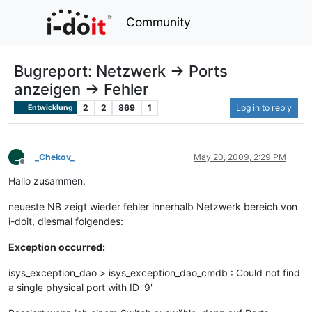
Community
Bugreport: Netzwerk -> Ports
anzeigen -> Fehler
2
2
869
1
Log in to reply
Entwicklung
_
_Chekov_
May 20, 2009, 2:29 PM
Offline
Hallo zusammen,
neueste NB zeigt wieder fehler innerhalb Netzwerk bereich von
i-doit, diesmal folgendes:
Exception occurred:
isys_exception_dao > isys_exception_dao_cmdb : Could not find
a single physical port with ID '9'