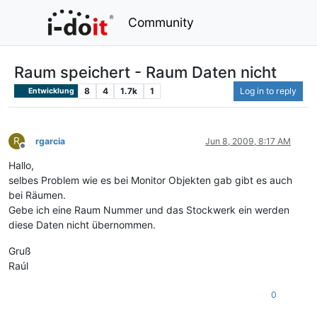
Community
Raum speichert - Raum Daten nicht
8
4
1.7k
1
Log in to reply
Entwicklung
R
rgarcia
Jun 8, 2009, 8:17 AM
Offline
Hallo,
selbes Problem wie es bei Monitor Objekten gab gibt es auch
bei Räumen.
Gebe ich eine Raum Nummer und das Stockwerk ein werden
diese Daten nicht übernommen.
Gruß
Raúl
0