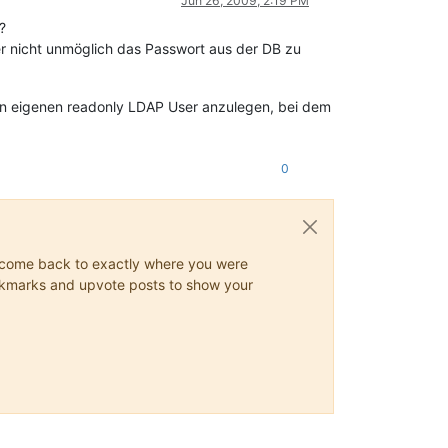
Jun 26, 2009, 2:19 PM
?
r nicht unmöglich das Passwort aus der DB zu
nen eigenen readonly LDAP User anzulegen, bei dem
0
ys come back to exactly where you were
 bookmarks and upvote posts to show your