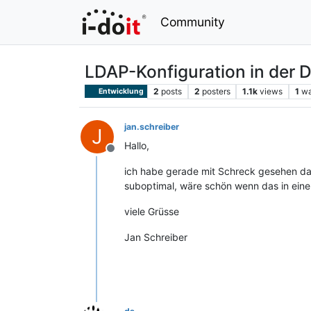
Community
LDAP-Konfiguration in der 
2
posts
2
posters
1.1k
views
1
wa
Entwicklung
jan.schreiber
J
Hallo,
Offline
ich habe gerade mit Schreck gesehen das 
suboptimal, wäre schön wenn das in eine
viele Grüsse
Jan Schreiber