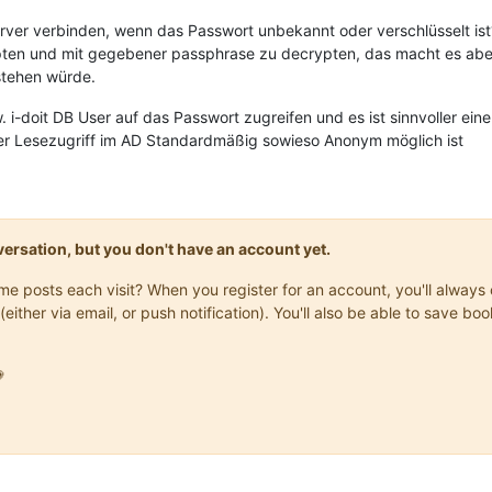
erver verbinden, wenn das Passwort unbekannt oder verschlüsselt ist
ypten und mit gegebener passphrase zu decrypten, das macht es abe
stehen würde.
 i-doit DB User auf das Passwort zugreifen und es ist sinnvoller ei
 der Lesezugriff im AD Standardmäßig sowieso Anonym möglich ist
onversation, but you don't have an account yet.
same posts each visit? When you register for an account, you'll alwa
(either via email, or push notification). You'll also be able to save
