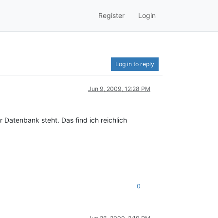
Register
Login
Log in to reply
Jun 9, 2009, 12:28 PM
Datenbank steht. Das find ich reichlich
0