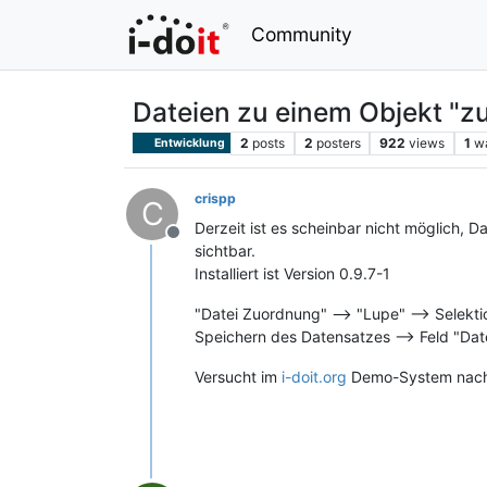
Community
Dateien zu einem Objekt "z
2
posts
2
posters
922
views
1
w
Entwicklung
crispp
C
Derzeit ist es scheinbar nicht möglich, 
Offline
sichtbar.
Installiert ist Version 0.9.7-1
"Datei Zuordnung" –> "Lupe" --> Selektio
Speichern des Datensatzes --> Feld "Date
Versucht im
i-doit.org
Demo-System nachzu