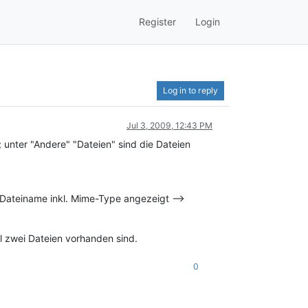
Register
Login
Log in to reply
Jul 3, 2009, 12:43 PM
; unter "Andere" "Dateien" sind die Dateien
r Dateiname inkl. Mime-Type angezeigt -->
l zwei Dateien vorhanden sind.
0