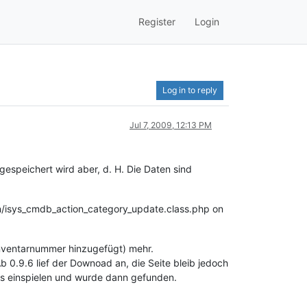
Register
Login
Log in to reply
Jul 7, 2009, 12:13 PM
gespeichert wird aber, d. H. Die Daten sind
on/isys_cmdb_action_category_update.class.php on
r Inventarnummer hinzugefügt) mehr.
b 0.9.6 lief der Downoad an, die Seite bleib jedoch
ses einspielen und wurde dann gefunden.