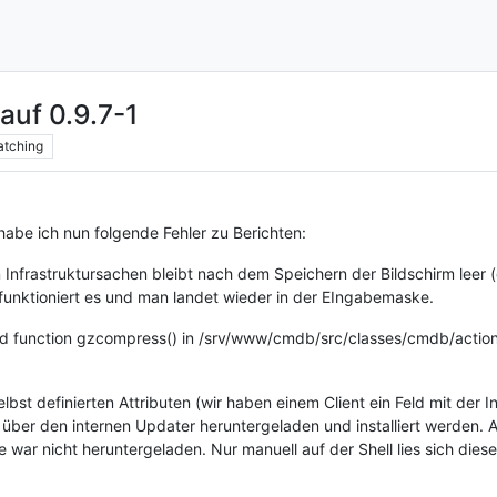
auf 0.9.7-1
tching
abe ich nun folgende Fehler zu Berichten:
Infrastruktursachen bleibt nach dem Speichern der Bildschirm leer (
funktioniert es und man landet wieder in der EIngabemaske.
ined function gzcompress() in /srv/www/cmdb/src/classes/cmdb/acti
elbst definierten Attributen (wir haben einem Client ein Feld mit de
über den internen Updater heruntergeladen und installiert werden. A
war nicht heruntergeladen. Nur manuell auf der Shell lies sich die
.