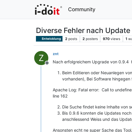
Community
Diverse Fehler nach Update 
2
posts
2
posters
970
views
1
wa
Entwicklung
znt
Z
Nach erfolgreichem Upgrade von 0.9.4 h
Offline
Beim Editieren oder Neuanlegen von 
vorhanden), Bei Software hingegen 
Apache Log: Fatal error: Call to undef
line 162
Die Suche findet keine Inhalte von s
Bis 0.9.6 konnten die Updates noch 
anschliessend Weiss und das Update 
Ansonsten echt ne super Sache das Tool