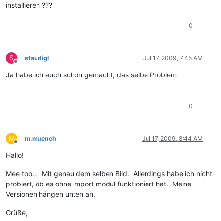
installieren ???
0
S
staudigl
Jul 17, 2009, 7:45 AM
Offline
Ja habe ich auch schon gemacht, das selbe Problem
0
M
m.muench
Jul 17, 2009, 8:44 AM
Offline
Hallo!
Mee too… Mit genau dem selben Bild. Allerdings habe ich nicht
probiert, ob es ohne import modul funktioniert hat. Meine
Versionen hängen unten an.
Grüße,