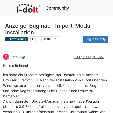
Community
Anzeige-Bug nach Import-Modul-
Installation
11
5
2.0k
1
Log in to reply
Entwicklung
S
staudigl
Jul 17, 2009, 7:15 AM
Offline
Hallo miteinander,
ich habe ein Problem bezüglcih der Darstellung in meinem
Browser (Firefox 3.5). Nach der Installation von I-Doit über den
Windows .exe-Installer (version 0.9.7) habe ich das Programm
und seine Register durchgeklickt, ohne einen Fehler zu
bemerken.
Als ich dann den Update-Manager installiert habe (Version
ebenfalls 0.9.7) ist auf einmal das Layout kaputt. Und zwar
wenn ich z.B. unter Infrasstruktur einen Unterpunkt wähle, wie