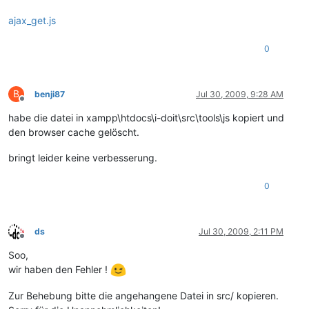
ajax_get.js
0
B
benji87
Jul 30, 2009, 9:28 AM
Offline
habe die datei in xampp\htdocs\i-doit\src\tools\js kopiert und
den browser cache gelöscht.
bringt leider keine verbesserung.
0
ds
Jul 30, 2009, 2:11 PM
Offline
Soo,
wir haben den Fehler !
Zur Behebung bitte die angehangene Datei in src/ kopieren.