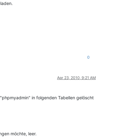
eladen.
0
Apr 23, 2010, 9:21 AM
on "phpmyadmin" in folgenden Tabellen gelöscht
ngen möchte, leer.