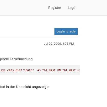
Register
Login
Log in to reply
Jul 20, 2009, 1:03 PM
lgende Fehlermeldung.
isys_cats_distributor` AS tbl_dist ON tbl_dist.isys_cats_distrib
xt in der Übersicht angezeigt: