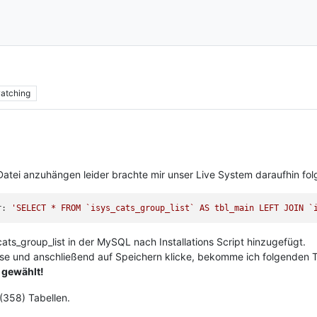
atching
Datei anzuhängen leider brachte mir unser Live System daraufhin fo
r: 
'SELECT * FROM `isys_cats_group_list` AS tbl_main LEFT JOIN `
ats_group_list in der MySQL nach Installations Script hinzugefügt.
se und anschließend auf Speichern klicke, bekomme ich folgenden Te
 gewählt!
(358) Tabellen.