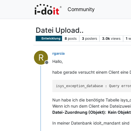
Community
Datei Upload..
8
posts
3
posters
3.0k
views
1
w
Entwicklung
rgarcia
R
Hallo,
Offline
habe gerade versucht einem Client eine 
isys_exception_database : Query erro
Nun habe ich die benötigte Tabelle isys_c
Wenn ich nun dem Client eine Dateizuwei
Datei-Zuordnung (Objekt): Kein Objekt
In meiner Datenbank idoit_mandant sind 