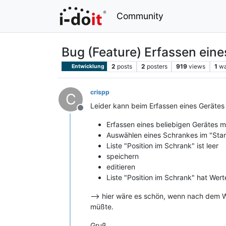
Community
Bug (Feature) Erfassen ein
2
posts
2
posters
919
views
1
wa
Entwicklung
crispp
C
Leider kann beim Erfassen eines Gerätes
Offline
Erfassen eines beliebigen Gerätes m
Auswählen eines Schrankes im "Sta
Liste "Position im Schrank" ist leer
speichern
editieren
Liste "Position im Schrank" hat Wert
–> hier wäre es schön, wenn nach dem Wäh
müßte.
Gruß