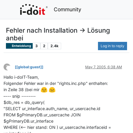
Community
Fehler nach Installation -> Lösung
anbei
3
2
2.4k
Log in to reply
Entwicklung
?
[[global:guest]]
May 7, 2005, 6:38 AM
This user is from outside of this forum
Hallo i-doIT-Team,
Folgender Fehler war in der "rights.inc.php" enthalten:
in Zeile 38 (bei mir
–--- snip --------
$db_res = db_query(
"SELECT ur_interface.auth_name, ur_usercache.id
FROM $gPrimaryDB.ur_usercache JOIN
$gPrimaryDB.ur_interface
WHERE (<-- hier stand: ON ) ur_usercache.interfaceid =