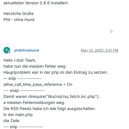
aktuellsten Version 0.8.6 installiert.
Herzliche Grüße
Phil - ohne Hund
0
P
philohnehund
May 10, 2005, 3:51 PM
Offline
Hallo i-doit Team,
habe nun die meisten Fehler weg:
Hauptproblem war in der php.ini den Eintrag zu setzen:
–- snip --------------
allow_call_time_pass_reference = On
--- snap --------------
Damit waren direquire("libs/rss/rss_fetch.inc.php");
e meisten Fehlermeldungen weg.
Die RSS-Feeds habe ich wie folgt ausgeschalten:
in der main.php
die Zeile
--- snip --------------