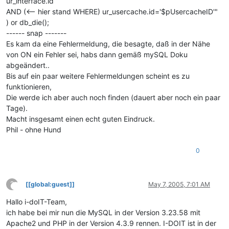
ur_interface.id
AND (<-- hier stand WHERE) ur_usercache.id='$pUsercacheID'"
) or db_die();
------ snap -------
Es kam da eine Fehlermeldung, die besagte, daß in der Nähe
von ON ein Fehler sei, habs dann gemäß mySQL Doku
abgeändert..
Bis auf ein paar weitere Fehlermeldungen scheint es zu
funktionieren,
Die werde ich aber auch noch finden (dauert aber noch ein paar
Tage).
Macht insgesamt einen echt guten Eindruck.
Phil - ohne Hund
0
?
[[global:guest]]
May 7, 2005, 7:01 AM
This user is from outside of this forum
Hallo i-doIT-Team,
ich habe bei mir nun die MySQL in der Version 3.23.58 mit
Apache2 und PHP in der Version 4.3.9 rennen. I-DOIT ist in der