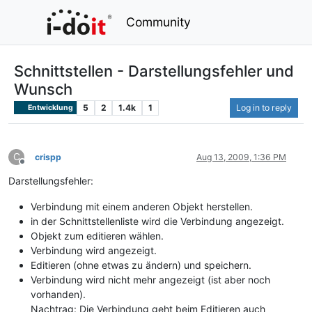
Community
Schnittstellen - Darstellungsfehler und
Wunsch
5
2
1.4k
1
Log in to reply
Entwicklung
C
crispp
Aug 13, 2009, 1:36 PM
Offline
Darstellungsfehler:
Verbindung mit einem anderen Objekt herstellen.
in der Schnittstellenliste wird die Verbindung angezeigt.
Objekt zum editieren wählen.
Verbindung wird angezeigt.
Editieren (ohne etwas zu ändern) und speichern.
Verbindung wird nicht mehr angezeigt (ist aber noch
vorhanden).
Nachtrag: Die Verbindung geht beim Editieren auch