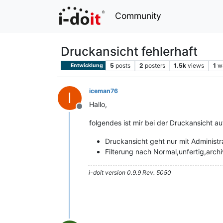
Community
Druckansicht fehlerhaft
5
posts
2
posters
1.5k
views
1
w
Entwicklung
iceman76
I
Hallo,
Offline
folgendes ist mir bei der Druckansicht au
Druckansicht geht nur mit Administra
Filterung nach Normal,unfertig,archi
i-doit version 0.9.9 Rev. 5050