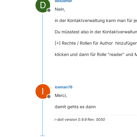
dbluemer
D
Nein,
Offline
in der Kontaktverwaltung kann man für j
Du müsstest also in der Kontaktverwalt
[+] Rechte / Rollen für Author hinzufüge
klicken und dann für Rolle "reader" und
iceman76
I
Merci,
Offline
damit gehts es dann
i-doit version 0.9.9 Rev. 5050