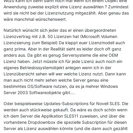
Wozu kann ich denn dann noch mal wenn ich einem Objekt eine
Anwendung zuweise explizit eine Lizenz auswählen ? Zumindest
wird sie nicht bei der Lizenznutzung mitgezählt. Aber genau das
wäre manchmal wünschenswert.
Natürlich wünscht sich jeder das er einen übergeordneten
Lizenzvertrag mit z.B. 50 Lizenzen hat (Microsoft Volumen
Lizenzsierung zum Beispiel) Da klappt euer Lizenzmodell auch
ganz prima. Aber in der Realität sieht es leider doch oft ganz
anders aus. Da gibt es genug Serversysteme die eine OEM
Lizenz haben. Jetzt müsste ich für jede Lizenz auch noch ein
eigenes Betriesbssystemobjekt anlegen wenn ich in der
Lizenzübersicht sehen will wer welche Lizenz nutzt. Dann kann
man auch nicht mehr sehen welche Server genau eine
bestimmtes OS/Software nutzen, da es ja mehrer Windows
Server 2003 Softwareobjekte gibt….
Oder beispielsweise Updates-Subscriptions für Novell SLES. Die
werden auch stückweise gekauft. Da wäre es doch schön wenn
ich dem Server die Applikation SLES11 zuweisen, und über die
vorhandene Dropdownbox die spezielle Subscription für diesen
Server als Lizenz auswählen könnte (und die dann auch gezählt