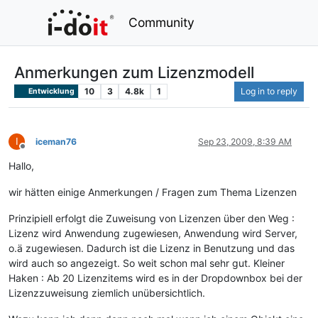
Community
Anmerkungen zum Lizenzmodell
10
3
4.8k
1
Log in to reply
Entwicklung
I
iceman76
Sep 23, 2009, 8:39 AM
Offline
Hallo,
wir hätten einige Anmerkungen / Fragen zum Thema Lizenzen
Prinzipiell erfolgt die Zuweisung von Lizenzen über den Weg :
Lizenz wird Anwendung zugewiesen, Anwendung wird Server,
o.ä zugewiesen. Dadurch ist die Lizenz in Benutzung und das
wird auch so angezeigt. So weit schon mal sehr gut. Kleiner
Haken : Ab 20 Lizenzitems wird es in der Dropdownbox bei der
Lizenzzuweisung ziemlich unübersichtlich.