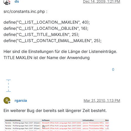
ds
Dec 14, 2009, 1:21 PM
Offline
src/constants.inc.php :
define("C__LIST__LOCATION__MAXLEN", 40);
define("C__LIST__LOCATION__OBJLEN", 16);
define("C__LIST__TITLE__MAXLEN", 25);
define("C__LIST__CONTACT_EMAIL__MAXLEN", 25);
Hier sind die Einstellungen für die Länge der Listeneinträge.
TITLE MAXLEN ist der Name der Anwendung
0
R
rgarcia
Mar 31, 2010, 1:13 PM
Offline
Ein weiterer Bug der bereits seit längerer Zeit besteht.