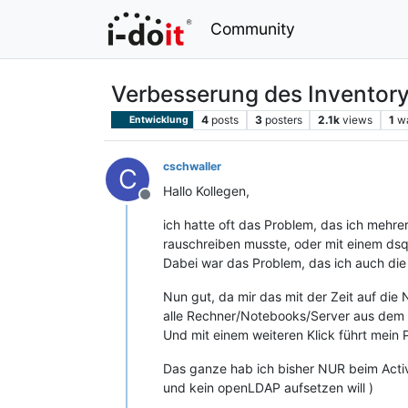
Community
Verbesserung des Inventory 
4
posts
3
posters
2.1k
views
1
w
Entwicklung
cschwaller
C
Hallo Kollegen,
Offline
ich hatte oft das Problem, das ich mehr
rauschreiben musste, oder mit einem ds
Dabei war das Problem, das ich auch die
Nun gut, da mir das mit der Zeit auf di
alle Rechner/Notebooks/Server aus dem AD
Und mit einem weiteren Klick führt mein
Das ganze hab ich bisher NUR beim Acti
und kein openLDAP aufsetzen will )