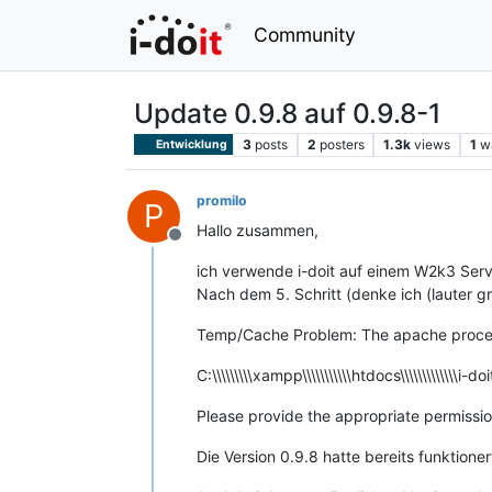
Community
Update 0.9.8 auf 0.9.8-1
3
posts
2
posters
1.3k
views
1
w
Entwicklung
promilo
P
Hallo zusammen,
Offline
ich verwende i-doit auf einem W2k3 Ser
Nach dem 5. Schritt (denke ich (lauter g
Temp/Cache Problem: The apache process i
C:\\\\\\\\\xampp\\\\\\\\\\\htdocs\\\\\\\\\\\\\i-doit\
Please provide the appropriate permissi
Die Version 0.9.8 hatte bereits funktione