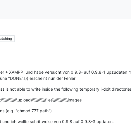
atching
ver + XAMPP und habe versucht von 0.9.8- auf 0.9.8-1 upzudaten mi
rüne "DONE"s)) erscheint nun der Fehler:
s not able to write inside the following temporary i-doit directorie
\\\\\\\\\\\\\upload\\\\\\\\\\\\files\\\\\\\\\\\\\images
ons (e.g. "chmod 777 path")
rt und ich wollte schrittweise von 0.9.8 auf 0.9.8-3 updaten.