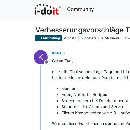
Community
Verbesserungsvorschläge T
4
posts
3
posters
2.5k
views
1
w
Entwicklung
Kelle86
K
Guten Tag,
Offline
nutze Ihr Tool schon einige Tage und bin
Leider fehlen mir ein paar Punkte, die ich
Monitore
Hubs, Netports, Bridges
Seriennummern bei Druckern und and
Standorte der Clients und Server
Clients Komponenten wie z.B. Lauf
Wird es diese Funktionen in der neuen V