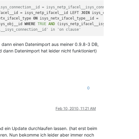
isys_connection__id = isys_netp_ifacel__isys_connection__id
facel__id = isys_netp_ifacel__id LEFT 
JOIN
 isys_catg_ip_list 
ON
etx_ifacel_type 
ON
 isys_netx_ifacel_type__id = 

sys_obj__id 
WHERE
TRUE
AND
 (isys_netp_ifacel__isys_obj__id = 
'27
l__isys_connection__id' in 'on clause'
nd dann einen Datenimport aus meiner 0.9.8-3 DB,
dann Datenimport hat leider nicht funktioniert)
0
Feb 10, 2010, 11:21 AM
und ein Update durchlaufen lassen. (hat erst beim
eren. Nun bekomme ich leider aber immer noch