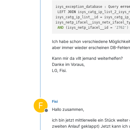
isys_exception_database : Query 
erro
 LEFT 
JOIN
 isys_catg_ip_list_2_isys_
isys_catg_ip_list__id = isys_catg_ip
isys_netp_ifacel__isys_netx_ifacel_t
AND
 (isys_netp_ifacel__id = 
'2762')
Ich habe schon verschiedene Möglichkeite
aber immer wieder erscheinen DB-Fehlerm
Kann mir da vllt jemand weiterhelfen?
Danke im Voraus,
LG, Fisi.
Fisi
F
Hallo zusammen,
Offline
ich bin jetzt mittlerweile ein Stück weit
zweiten Anlauf geklappt) Jetzt kann ich