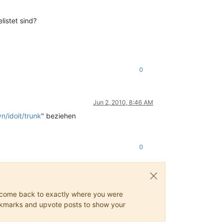
listet sind?
0
Jun 2, 2010, 8:46 AM
n/idoit/trunk
" beziehen
0
ys come back to exactly where you were
 bookmarks and upvote posts to show your