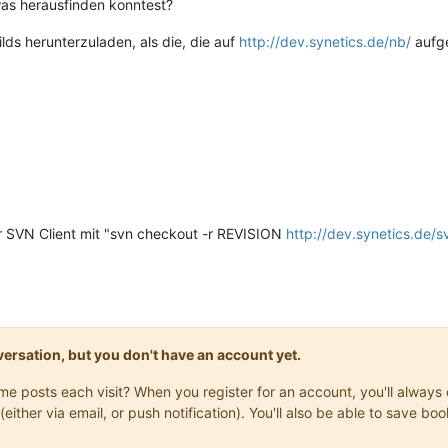
was herausfinden konntest?
ilds herunterzuladen, als die, die auf
http://dev.synetics.de/nb/
aufge
per SVN Client mit "svn checkout -r REVISION
http://dev.synetics.de/sv
onversation, but you don't have an account yet.
same posts each visit? When you register for an account, you'll alwa
(either via email, or push notification). You'll also be able to save