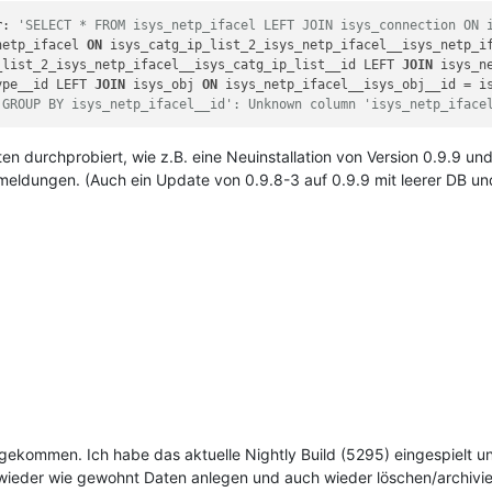
r
: 
'SELECT * FROM isys_netp_ifacel LEFT JOIN isys_connection ON 
netp_ifacel 
ON
 isys_catg_ip_list_2_isys_netp_ifacel__isys_netp_i
_list_2_isys_netp_ifacel__isys_catg_ip_list__id LEFT 
JOIN
 isys_n
ype__id LEFT 
JOIN
 isys_obj 
ON
 isys_netp_ifacel__isys_obj__id = i
 GROUP BY isys_netp_ifacel__id': Unknown column 'isys_netp_iface
n durchprobiert, wie z.B. eine Neuinstallation von Version 0.9.9 u
eldungen. (Auch ein Update von 0.9.8-3 auf 0.9.9 mit leerer DB und 
er gekommen. Ich habe das aktuelle Nightly Build (5295) eingespielt 
 wieder wie gewohnt Daten anlegen und auch wieder löschen/archivi