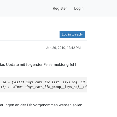
Register
Login
Log in to reply
Jan 26, 2010, 12:42 PM
das Update mit folgender Fehlermeldung fehl
__id = (SELECT isys
_cats_
lic
_list
__isys
_obj
__id FROM

 1);': Column 'isys_
cats
_lic_
group__
isys
_obj
Änderungen an der DB vorgenommen werden sollen