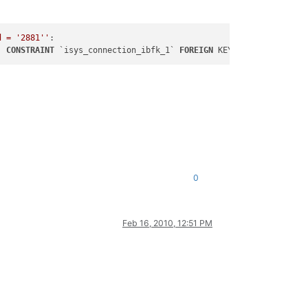
d = '
2881
''
:

, 
CONSTRAINT
 `isys_connection_ibfk_1` 
FOREIGN
 KEY (`isys_connect
0
Feb 16, 2010, 12:51 PM