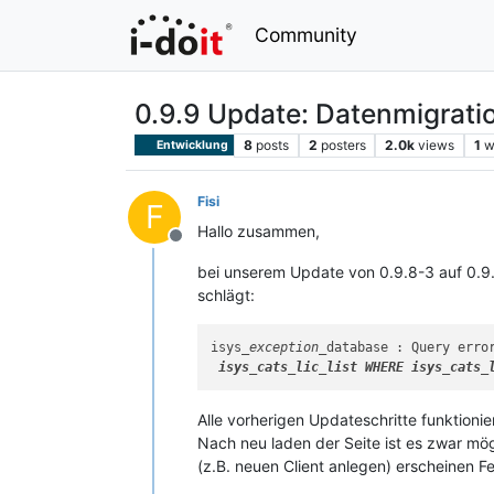
Community
0.9.9 Update: Datenmigratio
8
posts
2
posters
2.0k
views
1
w
Entwicklung
Fisi
F
Hallo zusammen,
Offline
bei unserem Update von 0.9.8-3 auf 0.9.
schlägt:
isys
_exception_
database : Query erro
 isys
_cats_
lic
_list WHERE isys_
cats
_
Alle vorherigen Updateschritte funktioni
Nach neu laden der Seite ist es zwar mö
(z.B. neuen Client anlegen) erscheinen F