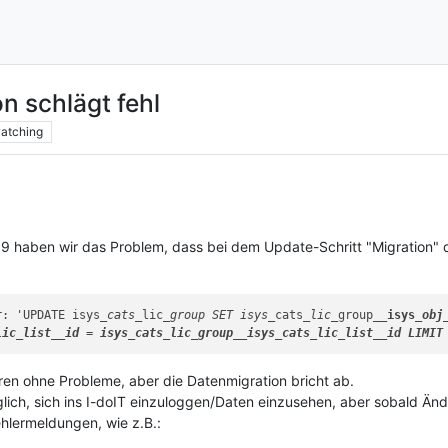
n schlägt fehl
atching
9 haben wir das Problem, dass bei dem Update-Schritt "Migration" 
r: 'UPDATE isys
_cats_
lic
_group SET isys_
cats
_lic_
group
__isys
_obj
lic_
list__
id = isys_
cats
_lic_
group__
isys_
cats
_lic_
list__
id LIMIT
eren ohne Probleme, aber die Datenmigration bricht ab.
glich, sich ins I-doIT einzuloggen/Daten einzusehen, aber sobald 
ehlermeldungen, wie z.B.: