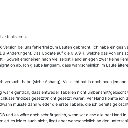
 aktualisieren.
-X-Version bei uns fehlerfrei zum Laufen gebracht. Ich habe einiges v
 DB-Änderungen). Das Update auf die 0.9.9-1, welche das von uns 
plett - Soweit erscheinen nach viel selbst Hand anlegen zwar keine Feh
igration ab. Ich glaube langsam, dass wahrscheinlich im Laufe ält
ich versucht habe (siehe Anhang). Vielleicht hat ja doch noch jemand 
 war eigentlich, dass entweder Tabellen nicht umbenannt/gelöscht 
hlüssel/Indizes gesetzt/nicht gesetzt waren. Per Hand konnte ich di
dwann musste dann wieder die erste Tabelle, die ich bereits gelösch
DB und es wäre doch sehr ärgerlich, wenn wir diese alle per Hand i
oniert es leider auch nicht, liegt aber wahrscheinlich an den untersc