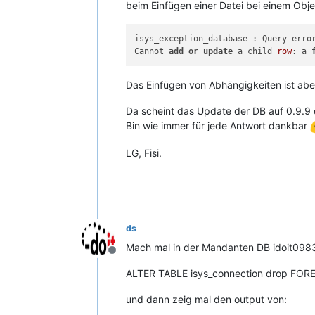
beim Einfügen einer Datei bei einem Obj
isys_exception_database : Query erro
Cannot 
add
or
update
 a child 
row
: a 
Das Einfügen von Abhängigkeiten ist ab
Da scheint das Update der DB auf 0.9.9
Bin wie immer für jede Antwort dankbar
LG, Fisi.
ds
Mach mal in der Mandanten DB idoit098
Offline
ALTER TABLE isys_connection drop FOREI
und dann zeig mal den output von: