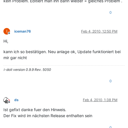
kein Problem. Editiert man ihn dann wieder = gleiches Problem .
0
I
iceman76
Feb 4, 2010, 12:50 PM
Offline
Hi,
kann ich so bestätigen. Neu anlage ok, Update funktioniert bei
mir gar nicht
i-doit version 0.9.9 Rev. 5050
0
ds
Feb 4, 2010, 1:38 PM
Offline
Ist gefixt danke fuer den Hinweis.
Der Fix wird im nächsten Release enthalten sein
0