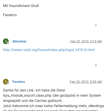
Mit freundlichem Gruß
Fanatics
0
D
dbluemer
Feb 23, 2010, 9:13 AM
Offline
http://www.i-doit.org/forum/index.php/topic,1410.0.html
0
F
Fanatics
Feb 23, 2010, 9:29 AM
Offline
Danke für den Link, ich habe die Datei
isys_module_export.class.php (die gezippte) in mein System
eingespielt und die Caches gelöscht.
Jetzt bekomme ich zwar keine Fehlermeldung mehr, allerdings
ist die Druckansicht jetzt nur noch Text ohne irgendwelche