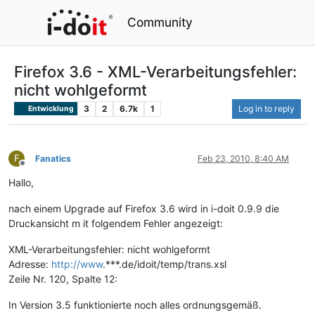
Community
Firefox 3.6 - XML-Verarbeitungsfehler:
nicht wohlgeformt
3
2
6.7k
1
Log in to reply
Entwicklung
F
Fanatics
Feb 23, 2010, 8:40 AM
Offline
Hallo,
nach einem Upgrade auf Firefox 3.6 wird in i-doit 0.9.9 die
Druckansicht m it folgendem Fehler angezeigt:
XML-Verarbeitungsfehler: nicht wohlgeformt
Adresse:
http://www
.***.de/idoit/temp/trans.xsl
Zeile Nr. 120, Spalte 12:
In Version 3.5 funktionierte noch alles ordnungsgemäß.