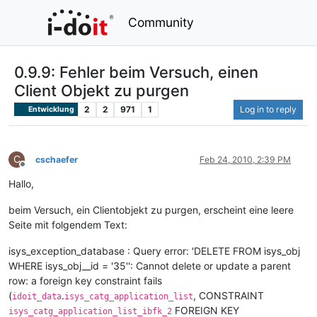
Community
0.9.9: Fehler beim Versuch, einen
Client Objekt zu purgen
2
2
971
1
Log in to reply
Entwicklung
C
cschaefer
Feb 24, 2010, 2:39 PM
Offline
Hallo,
beim Versuch, ein Clientobjekt zu purgen, erscheint eine leere
Seite mit folgendem Text:
isys_exception_database : Query error: 'DELETE FROM isys_obj
WHERE isys_obj__id = '35'': Cannot delete or update a parent
row: a foreign key constraint fails
(
.
, CONSTRAINT
idoit_data
isys_catg_application_list
FOREIGN KEY
isys_catg_application_list_ibfk_2