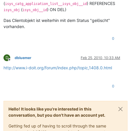
(
) REFERENCES
isys_catg_application_list__isys_obj__id
(
) ON DEL)
isys_obj
isys_obj__id
Das Clientobjekt ist weiterhin mit dem Status "gelöscht"
vorhanden.
0
D
dbluemer
Feb 25, 2010, 10:33 AM
Offline
http://www.i-doit.org/forum/index.php/topic,1408.0.html
0
Hello! It looks like you're interested in this
conversation, but you don't have an account yet.
Getting fed up of having to scroll through the same