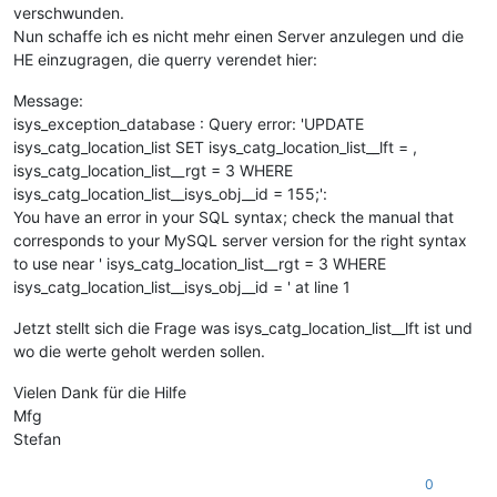
verschwunden.
Nun schaffe ich es nicht mehr einen Server anzulegen und die
HE einzugragen, die querry verendet hier:
Message:
isys_exception_database : Query error: 'UPDATE
isys_catg_location_list SET isys_catg_location_list__lft = ,
isys_catg_location_list__rgt = 3 WHERE
isys_catg_location_list__isys_obj__id = 155;':
You have an error in your SQL syntax; check the manual that
corresponds to your MySQL server version for the right syntax
to use near ' isys_catg_location_list__rgt = 3 WHERE
isys_catg_location_list__isys_obj__id = ' at line 1
Jetzt stellt sich die Frage was isys_catg_location_list__lft ist und
wo die werte geholt werden sollen.
Vielen Dank für die Hilfe
Mfg
Stefan
0