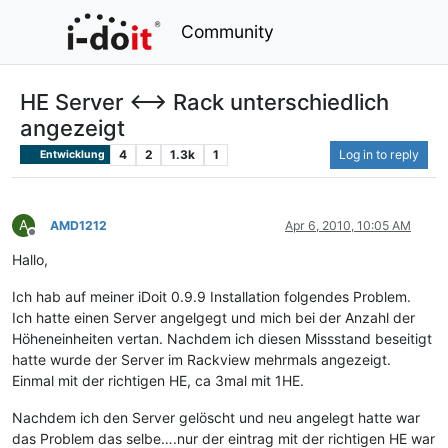
Community
HE Server <–> Rack unterschiedlich
angezeigt
4
2
1.3k
1
Log in to reply
Entwicklung
A
AMD1212
Apr 6, 2010, 10:05 AM
Offline
Hallo,
Ich hab auf meiner iDoit 0.9.9 Installation folgendes Problem.
Ich hatte einen Server angelgegt und mich bei der Anzahl der
Höheneinheiten vertan. Nachdem ich diesen Missstand beseitigt
hatte wurde der Server im Rackview mehrmals angezeigt.
Einmal mit der richtigen HE, ca 3mal mit 1HE.
Nachdem ich den Server gelöscht und neu angelegt hatte war
das Problem das selbe….nur der eintrag mit der richtigen HE war