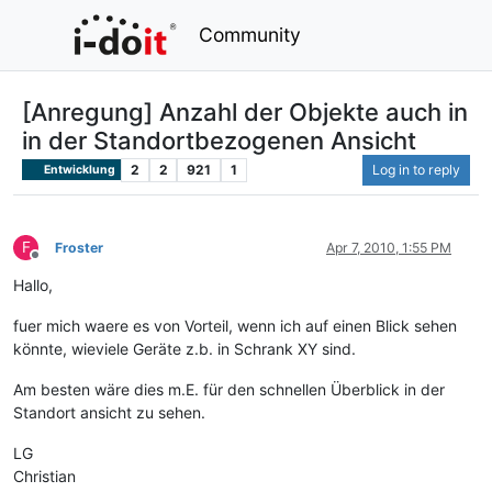
Community
[Anregung] Anzahl der Objekte auch in
in der Standortbezogenen Ansicht
2
2
921
1
Log in to reply
Entwicklung
F
Froster
Apr 7, 2010, 1:55 PM
Offline
Hallo,
fuer mich waere es von Vorteil, wenn ich auf einen Blick sehen
könnte, wieviele Geräte z.b. in Schrank XY sind.
Am besten wäre dies m.E. für den schnellen Überblick in der
Standort ansicht zu sehen.
LG
Christian