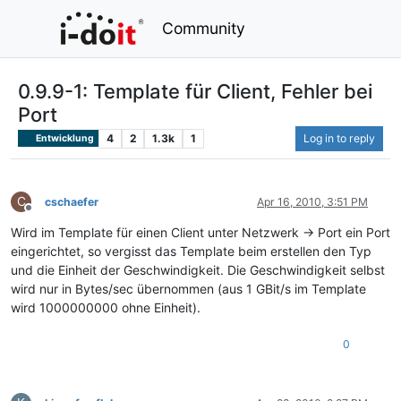
Community
0.9.9-1: Template für Client, Fehler bei
Port
4
2
1.3k
1
Log in to reply
Entwicklung
C
cschaefer
Apr 16, 2010, 3:51 PM
Offline
Wird im Template für einen Client unter Netzwerk -> Port ein Port
eingerichtet, so vergisst das Template beim erstellen den Typ
und die Einheit der Geschwindigkeit. Die Geschwindigkeit selbst
wird nur in Bytes/sec übernommen (aus 1 GBit/s im Template
wird 1000000000 ohne Einheit).
0