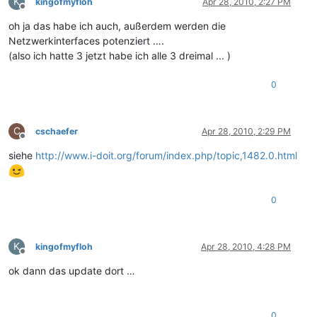
K
kingofmyfloh
Apr 28, 2010, 2:27 PM
Offline
oh ja das habe ich auch, außerdem werden die
Netzwerkinterfaces potenziert ….
(also ich hatte 3 jetzt habe ich alle 3 dreimal ... )
0
C
cschaefer
Apr 28, 2010, 2:29 PM
Offline
siehe
http://www.i-doit.org/forum/index.php/topic,1482.0.html
0
K
kingofmyfloh
Apr 28, 2010, 4:28 PM
Offline
ok dann das update dort …
0