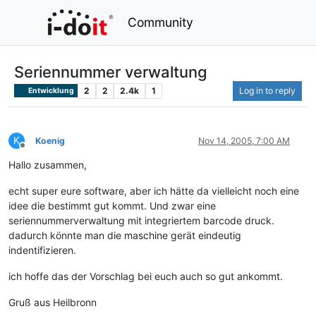
Community
Seriennummer verwaltung
2
2
2.4k
1
Log in to reply
Entwicklung
K
Koenig
Nov 14, 2005, 7:00 AM
Offline
Hallo zusammen,
echt super eure software, aber ich hätte da vielleicht noch eine
idee die bestimmt gut kommt. Und zwar eine
seriennummerverwaltung mit integriertem barcode druck.
dadurch könnte man die maschine gerät eindeutig
indentifizieren.
ich hoffe das der Vorschlag bei euch auch so gut ankommt.
Gruß aus Heilbronn