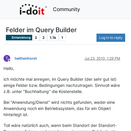
Community
Felder im Query Builder
2
2
1.1k
1
Log in to reply
Entwicklung
T
twittenhorst
Jul 23, 2010, 1:29 PM
Offline
Hallo,
ich möchte mal anregen, im Query Builder (der sehr gut ist)
einige Felder bzw. Bedingungen nachzutragen. Sinnvoll wäre
z.B. unter "Buchhaltung" die Kostenstelle.
Bei "Anwendung/Dienst" wird nichts gefunden, weder eine
Anwendung noch ein Betriebssystem, das für ein Objekt
hinterlegt ist.
Toll wäre natürlich auch, wenn beim Standort der Standort-