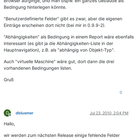
Browser aufginge, und man bspw. ein ganzes Gebäude als
Bedingung hinterlegen könnte.
"Benutzerdefinierte Felder" gibt es zwar, aber die eigenen
Einträge erscheinen dort nicht (bei mir in 0.9.9-2).
"Abhängigkeiten" als Bedingung in einem Report wäre ebenfalls
interessant (es gibt ja die Abhängigkeiten-Liste in der
Hauptnavigation), z.B. als "abhängig von Objekt-Typ".
Auch "virtuelle Maschine" wäre gut, dort dann die drei
vorhandenen Bedingungen listen.
Gruß
0
D
dbluemer
Jul 23, 2010, 2:04 PM
Offline
Hallo,
wir werden zum nächsten Release einige fehlende Felder