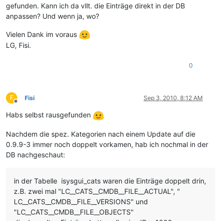
gefunden. Kann ich da vllt. die Einträge direkt in der DB
anpassen? Und wenn ja, wo?
Vielen Dank im voraus
LG, Fisi.
0
F
Fisi
Sep 3, 2010, 8:12 AM
Offline
Habs selbst rausgefunden
Nachdem die spez. Kategorien nach einem Update auf die
0.9.9-3 immer noch doppelt vorkamen, hab ich nochmal in der
DB nachgeschaut:
in der Tabelle isysgui_cats waren die Einträge doppelt drin,
z.B. zwei mal "LC__CATS__CMDB__FILE__ACTUAL", "
LC__CATS__CMDB__FILE__VERSIONS" und
"LC__CATS__CMDB__FILE__OBJECTS"