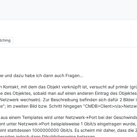
tching
leme und dazu habe ich dann auch Fragen…
 Kontakt, mit dem das Objekt verknüpft ist, versucht auf primär (grü
 des Objektes, sobald man auf einen anderen Eintrag des Objektes k
 Netzwerk wechseln). Zur Beschreibung befinden sich dafür 2 Bilder 
"; im zweiten Bild bzw. Schritt hingegen "CMDB>Client>n/a>Netzw
us einem Templates wird unter Netzwerk->Port bei der Geschwindigke
ent unter Netzwerk->Port beispielsweise 1 Gbit/s eingetragen wurde
heint stattdessen 1000000000 Gbit/s. Es scheint mir daher, dass die
 wurden jedoch dann fälschlicherweise belassen.