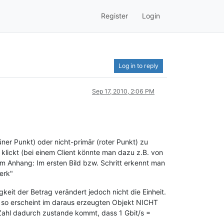
Register
Login
Log in to reply
Sep 17, 2010, 2:06 PM
ner Punkt) oder nicht-primär (roter Punkt) zu
lickt (bei einem Client könnte man dazu z.B. von
im Anhang: Im ersten Bild bzw. Schritt erkennt man
erk"
it der Betrag verändert jedoch nicht die Einheit.
, so erscheint im daraus erzeugten Objekt NICHT
 Zahl dadurch zustande kommt, dass 1 Gbit/s =