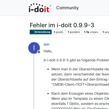
Community
Fehler im i-doit 0.9.9-3
1
posts
1
posters
1.1k
views
1
wa
Entwicklung
itkfr
I
Hallo,
Offline
in i-doit 0.9.9-3 gibt es folgende Prob
Wenn man in der Übersichtsseite den
setzen, dann verschwindet der Name
der Übersichtsseite auf den Eintrag
"CMDB>Client>TEST>Übersichtsseite
Nach dem Erzeugen eines Objektes a
Wenn also im Template zu einem Cli
ebenfalls 1 Gbit/s, sondern es ersc
1000000000 Bit/s ist. Die Einheiten