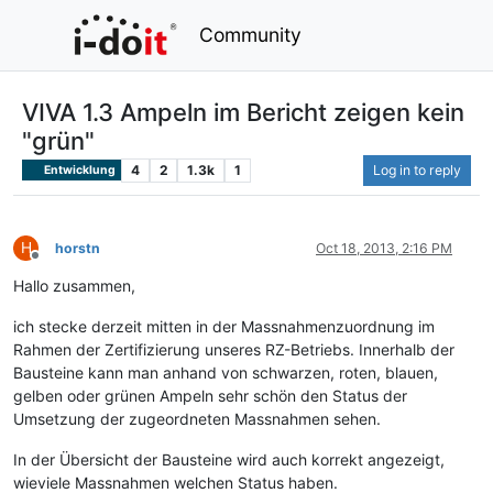
Community
VIVA 1.3 Ampeln im Bericht zeigen kein
"grün"
4
2
1.3k
1
Log in to reply
Entwicklung
H
horstn
Oct 18, 2013, 2:16 PM
Offline
Hallo zusammen,
ich stecke derzeit mitten in der Massnahmenzuordnung im
Rahmen der Zertifizierung unseres RZ-Betriebs. Innerhalb der
Bausteine kann man anhand von schwarzen, roten, blauen,
gelben oder grünen Ampeln sehr schön den Status der
Umsetzung der zugeordneten Massnahmen sehen.
In der Übersicht der Bausteine wird auch korrekt angezeigt,
wieviele Massnahmen welchen Status haben.