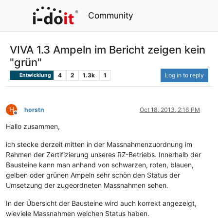
Community
VIVA 1.3 Ampeln im Bericht zeigen kein
"grün"
4
2
1.3k
1
Log in to reply
Entwicklung
H
horstn
Oct 18, 2013, 2:16 PM
Offline
Hallo zusammen,
ich stecke derzeit mitten in der Massnahmenzuordnung im
Rahmen der Zertifizierung unseres RZ-Betriebs. Innerhalb der
Bausteine kann man anhand von schwarzen, roten, blauen,
gelben oder grünen Ampeln sehr schön den Status der
Umsetzung der zugeordneten Massnahmen sehen.
In der Übersicht der Bausteine wird auch korrekt angezeigt,
wieviele Massnahmen welchen Status haben.