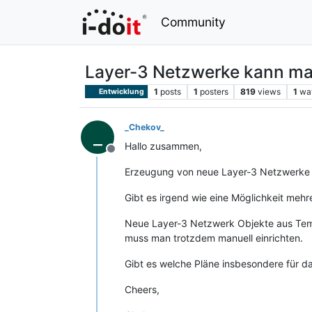
Community
Layer-3 Netzwerke kann ma
1
posts
1
posters
819
views
1
wa
Entwicklung
_Chekov_
_
Hallo zusammen,
Offline
Erzeugung von neue Layer-3 Netzwerke i
Gibt es irgend wie eine Möglichkeit me
Neue Layer-3 Netzwerk Objekte aus Templ
muss man trotzdem manuell einrichten.
Gibt es welche Pläne insbesondere für 
Cheers,