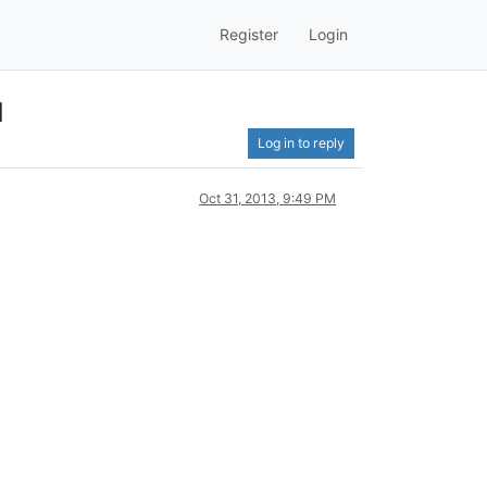
Register
Login
I
Log in to reply
Oct 31, 2013, 9:49 PM