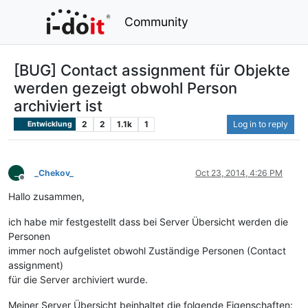
Community
[BUG] Contact assignment für Objekte
werden gezeigt obwohl Person
archiviert ist
2
2
1.1k
1
Log in to reply
Entwicklung
_
_Chekov_
Oct 23, 2014, 4:26 PM
Offline
Hallo zusammen,
ich habe mir festgestellt dass bei Server Übersicht werden die
Personen
immer noch aufgelistet obwohl Zuständige Personen (Contact
assignment)
für die Server archiviert wurde.
Meiner Server Übersicht beinhaltet die folgende Eigenschaften: