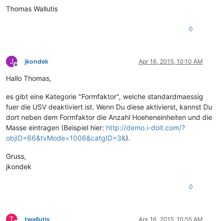
Thomas Wallutis
0
J
jkondek
Apr 16, 2015, 10:10 AM
Offline
Hallo Thomas,
es gibt eine Kategorie "Formfaktor", welche standardmaessig
fuer die USV deaktiviert ist. Wenn Du diese aktivierst, kannst Du
dort neben dem Formfaktor die Anzahl Hoeheneinheiten und die
Masse eintragen (Beispiel hier:
http://demo.i-doit.com/?
objID=66&tvMode=1006&catgID=3&
).
Gruss,
jkondek
0
T
twallutis
Apr 16, 2015, 10:55 AM