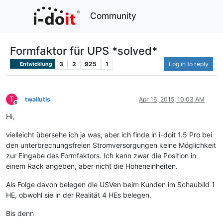
Community
Formfaktor für UPS *solved*
3
2
925
1
Log in to reply
Entwicklung
T
twallutis
Apr 16, 2015, 10:03 AM
Offline
Hi,
vielleicht übersehe ich ja was, aber ich finde in i-doit 1.5 Pro bei
den unterbrechungsfreien Stromversorgungen keine Möglichkeit
zur Eingabe des Formfaktors. Ich kann zwar die Position in
einem Rack angeben, aber nicht die Höheneinheiten.
Als Folge davon belegen die USVen beim Kunden im Schaubild 1
HE, obwohl sie in der Realität 4 HEs belegen.
Bis denn