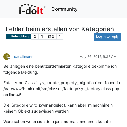
Community
Fehler beim erstellen von Kategorien
2
1
812
1
Log in to reply
Entwicklung
S
s.mallmann
May 26, 2015, 9:32 AM
Offline
Bei anlegen eine benutzerdefinierten Kategorie bekomme ich
folgende Meldung.
Fatal error: Class 'isys_update_property_migration' not found in
/var/www/html/idoit/src/classes/factory/isys_factory.class.php
on line 45
Die Kategorie wird zwar angelegt, kann aber im nachhinein
keinem Objekt zugewiesen werden.
Wäre schön wenn sich dem jemand mal annehmen könnte.